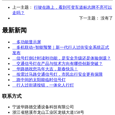
上一主题：
行驶在路上，看到可变车道标志牌不亮可以
走吗？
下一主题： 没有了
最新新闻
多功能显示屏
多机联动+智能预警｜新一代行人过街安全系统正式
发布
信号灯倒计时读秒功能，是安全升级还是体验倒退？
交通信号灯在产品与技术方向有哪些创新突破？
华路德祝您马年大吉，新春快乐！
按需过马路交通信号灯，市民出行安全更有保障
路中间的太阳能临时信号灯
行人过街请按钮，一体化人行灯
联系方式
宁波华路德交通设备科技有限公司
浙江省慈溪市龙山工业区龙镇大道158号